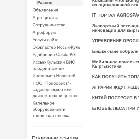
Компания «Nomading
Разное
из оцинкованной ст
Объявления
IT ПОРТАЛ AGROSP
Агро-цитаты
Сотрудничество
Экспортный потенциа
инновации для кырг
Агрофорум
Услуги сайта
УПРАВЛЕНИЕ ОРОСИТ
Экокластер Иссык-Куль
Бишкекчане собрали 
Удобрения Calpia KG
Мобильное приложен
Иссык-Кульский БИО
Кыргызстана.
плодопитомник
Информер Новостей
КАК ПОЛУЧИТЬ ТОП
НОО "Приборист" -
АГРАРИИ ЖДУТ РЕШ
садоводческое или
дачное товарищество.
КИТАЙ ПОСТРОИТ В
Капельное
ЕЛОВЫЕ ЛЕСА ПРИ 
оборудование и
тепличная пленка.
Полезные ссылки