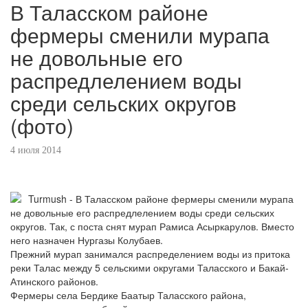
В Таласском районе
фермеры сменили мурапа
не довольные его
распредлелением воды
среди сельских округов
(фото)
4 июля 2014
Turmush - В Таласском районе фермеры сменили мурапа
не довольные его распредлелением воды среди сельских
округов. Так, с поста снят мурап Рамиса Асыркарулов. Вместо
него назначен Нургазы Колубаев.
Прежний мурап занимался распределением воды из притока
реки Талас между 5 сельскими округами Таласского и Бакай-
Атинского районов.
Фермеры села Бердике Баатыр Таласского района,