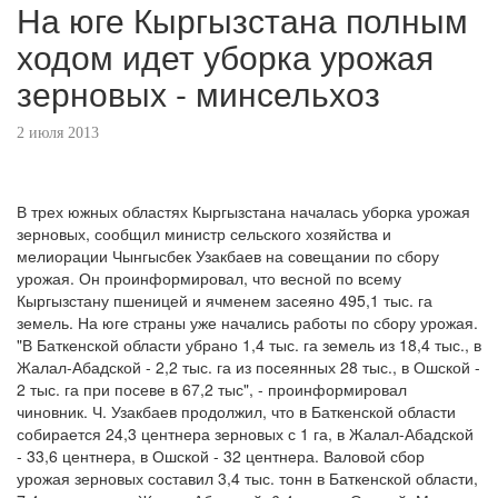
На юге Кыргызстана полным
ходом идет уборка урожая
зерновых - минсельхоз
2 июля 2013
В трех южных областях Кыргызстана началась уборка урожая
зерновых, сообщил министр сельского хозяйства и
мелиорации Чынгысбек Узакбаев на совещании по сбору
урожая. Он проинформировал, что весной по всему
Кыргызстану пшеницей и ячменем засеяно 495,1 тыс. га
земель. На юге страны уже начались работы по сбору урожая.
"В Баткенской области убрано 1,4 тыс. га земель из 18,4 тыс., в
Жалал-Абадской - 2,2 тыс. га из посеянных 28 тыс., в Ошской -
2 тыс. га при посеве в 67,2 тыс", - проинформировал
чиновник. Ч. Узакбаев продолжил, что в Баткенской области
собирается 24,3 центнера зерновых с 1 га, в Жалал-Абадской
- 33,6 центнера, в Ошской - 32 центнера. Валовой сбор
урожая зерновых составил 3,4 тыс. тонн в Баткенской области,