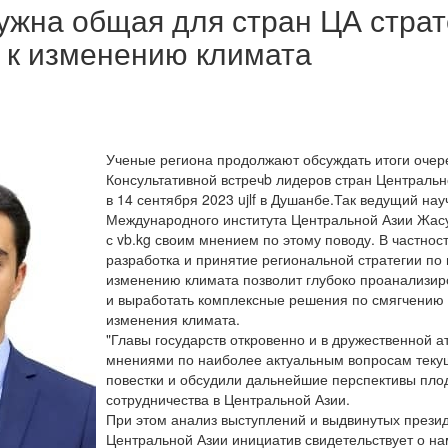
нужна общая для стран ЦА страт
 к изменению климата
Ученые региона продолжают обсуждать итоги очере
Консультативной встречb лидеров стран Центральн
в 14 сентября 2023 ujlf в Душанбе.Так ведущий на
Международного института Центральной Азии Жас
с vb.kg своим мнением по этому поводу. В частности
разработка и принятие региональной стратегии по
изменению климата позволит глубоко проанализир
и выработать комплексные решения по смягчению
изменения климата.
"Главы государств откровенно и в дружественной
мнениями по наиболее актуальным вопросам теку
повестки и обсудили дальнейшие перспективы пло
сотрудничества в Центральной Азии.
При этом анализ выступлений и выдвинутых прези
Центральной Азии инициатив свидетельствует о н