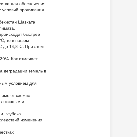
ества для обеспечения
х условий проживания
бекистан Шавката
лимата.
 происходит быстрее
°C, то в нашем
C до 14,8°C. При этом
 30%. Как отмечает
за деградации земель в
жным условием для
и имеют схожие
 логичным и
и, глубоко
следствий изменения
вестках