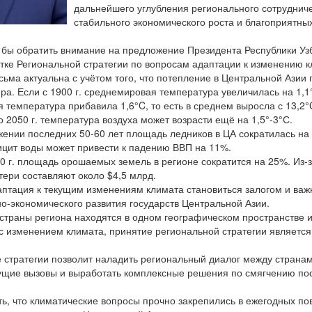
дальнейшего углубления регионального сотруднич
стабильного экономического роста и благоприятны
сь бы обратить внимание на предложение Президента Республики Уз
тке Региональной стратегии по вопросам адаптации к изменению к
ьма актуальна с учётом того, что потепление в Центральной Азии
ира. Если с 1900 г. среднемировая температура увеличилась на 1,1
 температура прибавила 1,6°C, то есть в среднем выросла с 13,2°
о 2050 г. температура воздуха может возрасти ещё на 1,5°-3°С.
жении последних 50-60 лет площадь ледников в ЦА сократилась на
цит воды может привести к падению ВВП на 11%.
0 г. площадь орошаемых земель в регионе сократится на 25%. Из-
тери составляют около $4,5 млрд.
аптация к текущим изменениям климата становиться залогом и ва
о-экономического развития государств Центральной Азии.
е страны региона находятся в одном географическом пространстве 
с изменением климата, принятие региональной стратегии является
 стратегии позволит наладить региональный диалог между странам
ущие вызовы и выработать комплексные решения по смягчению по
ь, что климатические вопросы прочно закрепились в ежегодных по