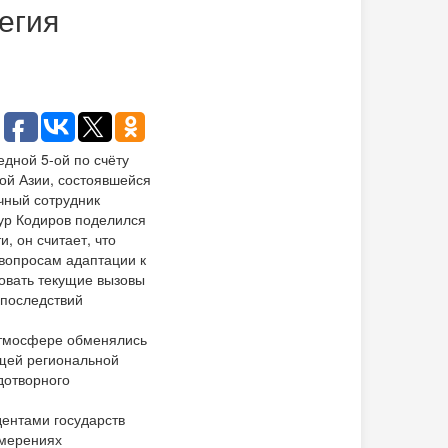
егия
дной 5-ой по счёту
ой Азии, состоявшейся
учный сотрудник
ур Кодиров поделился
, он считает, что
 вопросам адаптации к
овать текущие вызовы
 последствий
 атмосфере обменялись
щей региональной
дотворного
дентами государств
амерениях