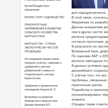
Куплю/Продам-Агро
объявления
для народов региона.
В этой связи, хотело
БИЗНЕС-КУРС САДОВОДСТВО
Мирзиёева по разрабо
ПРИОРИТЕТНЫЕ
Данная инициатива вес
НАПРАВЛЕНИЯ В РАЗВИТИИ
чем в других частях м
СЕЛЬСКОГО ХОЗЯЙСТВА
регионе среднегодовая
КЫРГЫЗСТАНА
согласно прогнозам, д
КЫРГЫЗСТАН - СТРАНА
В результате на протя
ЭКОЛОГИЧЕСКИ ЧИСТОЙ
Всемирный банк, дефи
ПРОДУКЦИИ
По оценкам АБР, к 205
Исследование рынка семян
регионе ежегодные по
овощных культур, саженцев и
В данных условиях ад
удобрений в цепочке
дальнейшего социальн
добавленной стоимости
С учётом того, что вс
плодоовощного сектора
Кыргызстана
проблемы, связанные 
практичным шагом.
Удобрения в органическом
Разработка и принятие
земледелии Наумов В. П.
проанализировать тек
Возможности развития
климата.
яководства в Кыргызстане.
Отрадно также отметит
Доклад Наумова В.П.