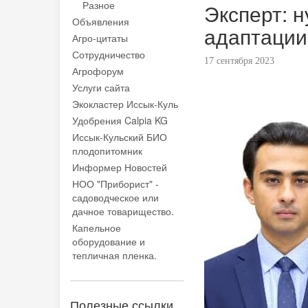
Разное
Эксперт: 
Объявления
адаптации
Агро-цитаты
Сотрудничество
17 сентября 2023
Агрофорум
Услуги сайта
Экокластер Иссык-Куль
Удобрения Calpia KG
Иссык-Кульский БИО
плодопитомник
Информер Новостей
НОО "Приборист" -
садоводческое или
дачное товарищество.
Капельное
оборудование и
тепличная пленка.
Полезные ссылки