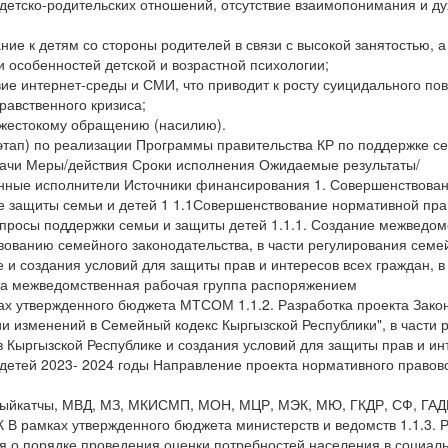
 детско-родительских отношений, отсутствие взаимопонимания и д
ние к детям со стороны родителей в связи с высокой занятостью, а 
 особенностей детской и возрастной психологии;
вие интернет-среды и СМИ, что приводит к росту суицидального пов
равственного кризиса;
к жестокому обращению (насилию).
этап) по реализации Программы правительства КР по поддержке се
ачи Меры/действия Сроки исполнения Ожидаемые результаты/
нные исполнители Источники финансирования 1. Совершенствова
е защиты семьи и детей 1 1.1Совершенствование нормативной пра
росы поддержки семьи и защиты детей 1.1.1. Создание межведом
вованию семейного законодательства, в части регулирования сем
 и создания условий для защиты прав и интересов всех граждан, 
на межведомственная рабочая группа распоряжением
 утвержденного бюджета МТСОМ 1.1.2. Разработка проекта Зако
ии изменений в Семейный кодекс Кыргызской Республики", в части 
 Кыргызской Республике и создания условий для защиты прав и инт
детей 2023- 2024 годы Направление проекта нормативного правово
ыйкатчы, МВД, МЗ, МКИСМП, МОН, МЦР, МЭК, МЮ, ГКДР, СФ, ГА
 В рамках утвержденного бюджета министерств и ведомств 1.1.3. 
я о порядке проведения оценки потребностей населения в социаль