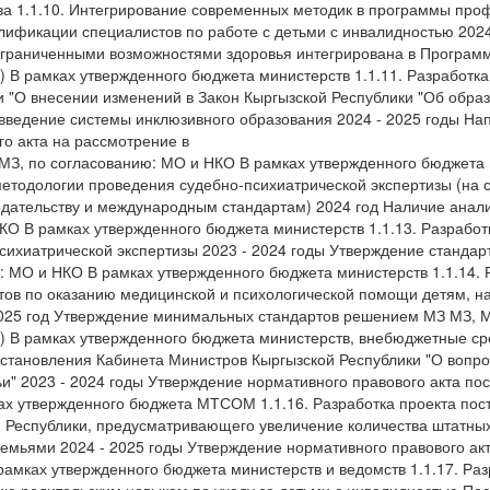
а 1.1.10. Интегрирование современных методик в программы про
лификации специалистов по работе с детьми с инвалидностью 2024
 ограниченными возможностями здоровья интегрирована в Програ
 В рамках утвержденного бюджета министерств 1.1.11. Разработка
и "О внесении изменений в Закон Кыргызской Республики "Об образ
ведение системы инклюзивного образования 2024 - 2025 годы На
го акта на рассмотрение в
, по согласованию: МО и НКО В рамках утвержденного бюджета м
етодологии проведения судебно-психиатрической экспертизы (на с
дательству и международным стандартам) 2024 год Наличие анали
КО В рамках утвержденного бюджета министерств 1.1.13. Разработ
сихиатрической экспертизы 2023 - 2024 годы Утверждение станда
: МО и НКО В рамках утвержденного бюджета министерств 1.1.14. 
ов по оказанию медицинской и психологической помощи детям, н
2025 год Утверждение минимальных стандартов решением МЗ МЗ,
) В рамках утвержденного бюджета министерств, внебюджетные сре
остановления Кабинета Министров Кыргызской Республики "О вопро
ьи" 2023 - 2024 годы Утверждение нормативного правового акта п
 утвержденного бюджета МТСОМ 1.1.16. Разработка проекта пос
 Республики, предусматривающего увеличение количества штатны
 семьями 2024 - 2025 годы Утверждение нормативного правового а
мках утвержденного бюджета министерств и ведомств 1.1.17. Раз