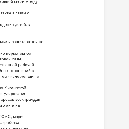
уховной связи между
также в связи с
едения детей, к
мьи и защите детей на
ние нормативной
вовой базы,
ственной рабочей
ейных отношений в
в том числе женщин и
на Кыргызской
регулирования
ересов всех граждан,
го акта на
ДГСМС, мэрия
Разработка
ных услугах на