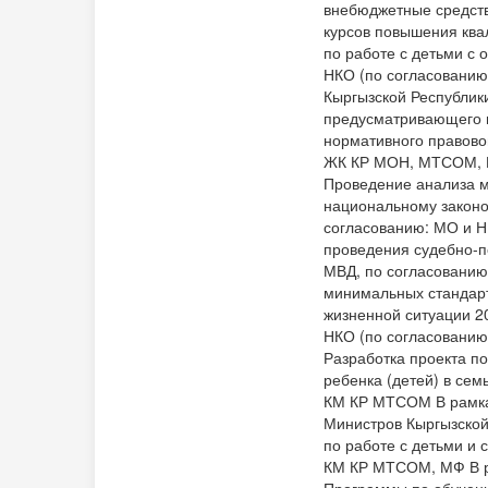
внебюджетные средств
курсов повышения ква
по работе с детьми с
НКО (по согласованию)
Кыргызской Республик
предусматривающего в
нормативного правово
ЖК КР МОН, МТСОМ, МЗ
Проведение анализа м
национальному законо
согласованию: МО и Н
проведения судебно-п
МВД, по согласованию
минимальных стандарт
жизненной ситуации 
НКО (по согласованию
Разработка проекта п
ребенка (детей) в сем
КМ КР МТСОМ В рамках
Министров Кыргызской
по работе с детьми и
КМ КР МТСОМ, МФ В ра