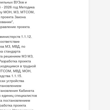
фильных ВУЗов и
 - 2026 год Методика
мму МОН, МЗ, МТСОМ,
 проекта Закона
овании",
правление проекта
инистерств 1.1.12.
оответствие
за МЗ, МВД, по
ка стандарта
рта решением МЗ МЗ,
Разработка проекта
аходящимся в трудной
 МТСОМ, МВД, МОН,
дства 1.1.15.
сах устройства
остановлением
тановления Кабинета
х единиц специалистов
кта постановлением
работка проекта