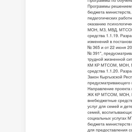
Программы по обучени
Программы решением 
бюджета министерств,
педагогических работ
оказанию психологич
МОН, МЗ, МВД, МТСОМ,
средства 1.1.19. Разр
изменений в постанов
№ 365 и от 22 июня 20
№ 391", предусматрив
трудной жизненной си
КМ КР МТСОМ, МОН, МЗ
средства 1.1.20. Разр
Закон Кыргызской Рес
предусматривающего п
Направление проекта 
ЖК КР МТСОМ, МОН, МЗ
внебюджетные средств
услуг для семей и дет
семей, воспитывающих
социальных услугах М
бюджета министерств 
для предоставления с