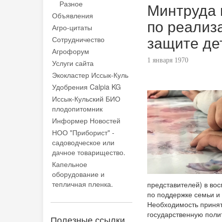
Разное
Минтруда 
Объявления
по реализ
Агро-цитаты
защите де
Сотрудничество
Агрофорум
1 января 1970
Услуги сайта
Экокластер Иссык-Куль
Удобрения Calpia KG
Иссык-Кульский БИО
плодопитомник
Информер Новостей
НОО "Приборист" -
садоводческое или
дачное товарищество.
Капельное
оборудование и
тепличная пленка.
представителей) в вос
по поддержке семьи и 
Необходимость принят
государственную поли
Полезные ссылки