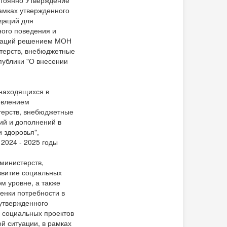
стоянно Утверждение
мках утвержденного
ндаций для
ного поведения и
ндаций решением МОН
терств, внебюджетные
публики "О внесении
 находящихся в
овлением
терств, внебюджетные
ий и дополнений в
 здоровья",
2024 - 2025 годы
министерств,
звитие социальных
м уровне, а также
енки потребности в
утвержденного
в социальных проектов
й ситуации, в рамках