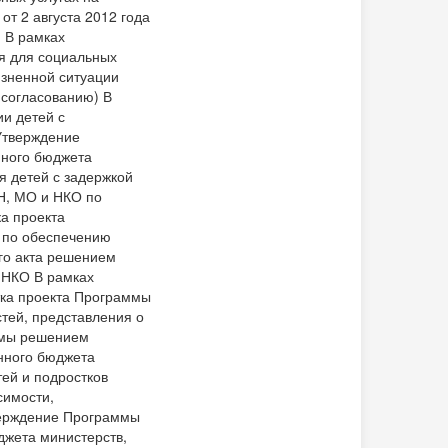
от 2 августа 2012 года
 В рамках
ия для социальных
изненной ситуации
согласованию) В
и детей с
Утверждение
ного бюджета
я детей с задержкой
Н, МО и НКО по
ка проекта
 по обеспечению
го акта решением
 НКО В рамках
тка проекта Программы
тей, представления о
ммы решением
нного бюджета
ей и подростков
симости,
верждение Программы
жета министерств,