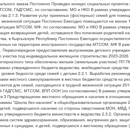
иального заказа Постоянно Проведен конкурс социальных проекто
МТСОМ, ГАДГСМС, по согласованию: МО и НКО В рамках утвержден
ства 2.1.3. Развитие услуг приемных (фостерных) семей для помещ
й жизненной ситуации Постоянно Ежегодно помещаются не менее 1
ситуации МТСОМ, МФ, по согласованию: МО и НКО В рамках утвер
ация возвращения детей, оставшихся без попечения родителей на
ства, в Кыргызскую Республику Постоянно Ежегодно осуществляетс
ленных на территории иностранного государства МТСОМ, МФ В рам
 Первоочередное предоставление выпускникам детского учрежден
о участка под индивидуальное жилищное строительство 2023-2026
интернатного типа обеспечены жильем (земельным участком) ПП П
рамках утвержденного бюджета ведомства, внебюджетные средства
 уровня бедности среди семей с детьми 2.2.1. Выработка рекомен
ами местного самоуправления в местных бюджетах средств на р
ектов для семей, находящихся в трудной жизненной ситуации 201
й ГАДГСМС, МТСОМ, ВПП ООН (по согласованию) В рамках утвер
тв 3 Предотвращение жестокого обращения и насилия в отношени
граммы "Школа без насилия" в общеобразовательные организации 
детей, подвергшихся насилию со стороны сверстников МОН, МВД,
ах утвержденного бюджета министерств и ведомства 2.3.2. Органи
иков систем здравоохранения, образования, внутренних дел, защи
онных к суицидам, и детей, подвергшихся к жестокому обращению 