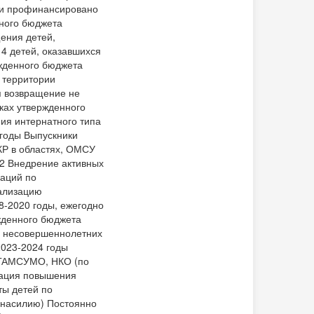
в и профинансировано
ного бюджета
ения детей,
4 детей, оказавшихся
жденного бюджета
 территории
я возвращение не
ках утвержденного
ия интернатного типа
 годы Выпускники
КР в областях, ОМСУ
 2 Внедрение активных
даций по
еализацию
8-2020 годы, ежегодно
жденного бюджета
и несовершеннолетних
2023-2024 годы
 ГАМСУМО, НКО (по
зация повышения
ты детей по
(насилию) Постоянно