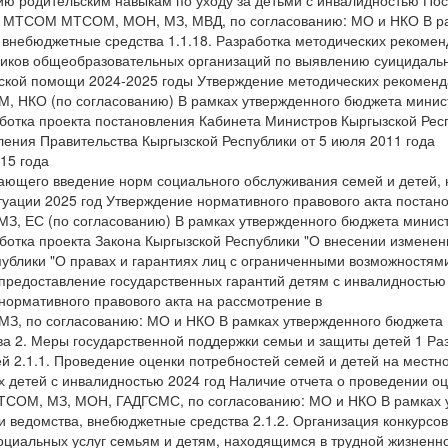
ю родительским навыкам по уходу за детьми с инвалидностью По
МТСОМ МТСОМ, МОН, МЗ, МВД, по согласованию: МО и НКО В ра
 внебюджетные средства 1.1.18. Разработка методических рекоме
ников общеобразовательных организаций по выявлению суицидаль
еской помощи 2024-2025 годы Утверждение методических рекоме
 НКО (по согласованию) В рамках утвержденного бюджета минис
аботка проекта постановления Кабинета Министров Кыргызской Рес
ления Правительства Кыргызской Республики от 5 июля 2011 года
15 года
ающего введение норм социального обслуживания семей и детей,
туации 2025 год Утверждение нормативного правового акта постан
, ЕС (по согласованию) В рамках утвержденного бюджета минис
аботка проекта Закона Кыргызской Республики "О внесении изменен
публики "О правах и гарантиях лиц с ограниченными возможностями
редоставление государственных гарантий детям с инвалидностью 
нормативного правового акта на рассмотрение в
, по согласованию: МО и НКО В рамках утвержденного бюджета 
а 2. Меры государственной поддержки семьи и защиты детей 1 Ра
ей 2.1.1. Проведение оценки потребностей семей и детей на местно
 детей с инвалидностью 2024 год Наличие отчета о проведении оц
ТСОМ, МЗ, МОН, ГАДГСМС, по согласованию: МО и НКО В рамках 
и ведомства, внебюджетные средства 2.1.2. Организация конкурсо
оциальных услуг семьям и детям, находящимся в трудной жизненно