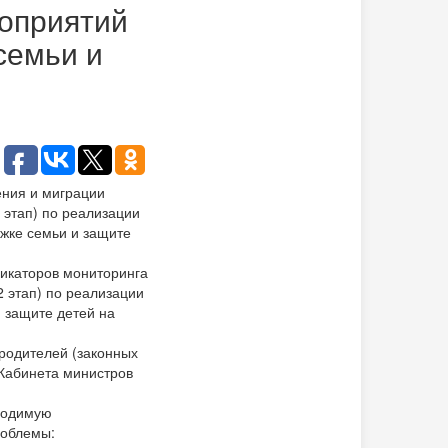
роприятий
семьи и
ения и миграции
 этап) по реализации
жке семьи и защите
дикаторов мониторинга
 этап) по реализации
 защите детей на
родителей (законных
 Кабинета министров
оводимую
роблемы: