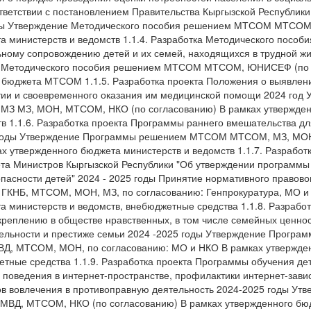
тветствии с постановлением Правительства Кыргызской Республики 
оды Утверждение Методического пособия решением МТСОМ МТСОМ
а министерств и ведомств 1.1.4. Разработка Методического пособ
ьному сопровождению детей и их семей, находящихся в трудной ж
е Методического пособия решением МТСОМ МТСОМ, ЮНИСЕФ (по 
 бюджета МТСОМ 1.1.5. Разработка проекта Положения о выявлени
тии и своевременного оказания им медицинской помощи 2024 год 
МЗ МЗ, МОН, МТСОМ, НКО (по согласованию) В рамках утвержден
в 1.1.6. Разработка проекта Программы раннего вмешательства дл
5 годы Утверждение Программы решением МТСОМ МТСОМ, МЗ, МО
х утвержденного бюджета министерств и ведомств 1.1.7. Разработ
та Министров Кыргызской Республики "Об утверждении программы
асности детей" 2024 - 2025 годы Принятие нормативного правово
ГКНБ, МТСОМ, МОН, МЗ, по согласованию: Генпрокуратура, МО и
а министерств и ведомств, внебюджетные средства 1.1.8. Разрабо
реплению в обществе нравственных, в том числе семейных ценнос
ельности и престиже семьи 2024 -2025 годы Утверждение Програ
 МТСОМ, МОН, по согласованию: МО и НКО В рамках утвержде
етные средства 1.1.9. Разработка проекта Программы обучения дет
 поведения в интернет-пространстве, профилактики интернет-зави
в вовлечения в противоправную деятельность 2024-2025 годы Ут
ВД, МТСОМ, НКО (по согласованию) В рамках утвержденного бюд