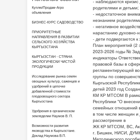
- наблюдаются кризис
родителями и детьми;
Куплю/Продам-Агро
объявления
- недостаточное внима
незнанием родителями
БИЗНЕС-КУРС САДОВОДСТВО
- негативное воздейст
нарастанию духовно-н
ПРИОРИТЕТНЫЕ
НАПРАВЛЕНИЯ В РАЗВИТИИ
- дети подвергаются 
СЕЛЬСКОГО ХОЗЯЙСТВА
План мероприятий (2 
КЫРГЫЗСТАНА
2023-2026 годы № Зад
индикаторы Ответстве
КЫРГЫЗСТАН - СТРАНА
ЭКОЛОГИЧЕСКИ ЧИСТОЙ
правовой базы в сфер
ПРОДУКЦИИ
регламентирующей воп
группы по совершенст
Исследование рынка семян
овощных культур, саженцев и
Кыргызской Республике
удобрений в цепочке
детей 2023 год Созда
добавленной стоимости
КМ КР МТСОМ В рамках
плодоовощного сектора
Республики "О внесен
Кыргызстана
семейных отношений в
Удобрения в органическом
в том числе женщин и 
земледелии Наумов В. П.
рассмотрение в
ЖК КР МТСОМ, ВС, Ак
Возможности развития
яководства в Кыргызстане.
г. Бишкек, НИСИ, ДУМК
Доклад Наумова В.П.
Методического пособи