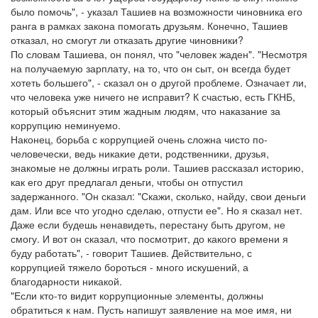
было помочь", - указал Ташиев на возможности чиновника его
ранга в рамках закона помогать друзьям. Конечно, Ташиев
отказал, но смогут ли отказать другие чиновники?
По словам Ташиева, он понял, что "человек жаден". "Несмотря
на получаемую зарплату, на то, что он сыт, он всегда будет
хотеть большего", - сказал он о другой проблеме. Означает ли,
что человека уже ничего не исправит? К счастью, есть ГКНБ,
который объяснит этим жадным людям, что наказание за
коррупцию неминуемо.
Наконец, борьба с коррупцией очень сложна чисто по-
человечески, ведь никакие дети, родственники, друзья,
знакомые не должны играть роли. Ташиев рассказал историю,
как его друг предлагал деньги, чтобы он отпустил
задержанного. "Он сказал: "Скажи, сколько, найду, свои деньги
дам. Или все что угодно сделаю, отпусти ее". Но я сказал нет.
Даже если будешь ненавидеть, перестану быть другом, не
смогу. И вот он сказал, что посмотрит, до какого времени я
буду работать", - говорит Ташиев. Действительно, с
коррупцией тяжело бороться - много искушений, а
благодарности никакой.
"Если кто-то видит коррупционные элементы, должны
обратиться к нам. Пусть напишут заявление на мое имя, ни