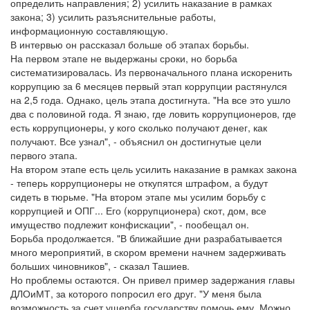
определить направления; 2) усилить наказание в рамках
закона; 3) усилить разъяснительные работы,
информационную составляющую.
В интервью он рассказал больше об этапах борьбы.
На первом этапе не выдержаны сроки, но борьба
систематизировалась. Из первоначального плана искоренить
коррупцию за 6 месяцев первый этап коррупции растянулся
на 2,5 года. Однако, цель этапа достигнута. "На все это ушло
два с половиной года. Я знаю, где ловить коррупционеров, где
есть коррупционеры, у кого сколько получают денег, как
получают. Все узнал", - объяснил он достигнутые цели
первого этапа.
На втором этапе есть цель усилить наказание в рамках закона
- теперь коррупционеры не откупятся штрафом, а будут
сидеть в тюрьме. "На втором этапе мы усилим борьбу с
коррупцией и ОПГ... Его (коррупционера) скот, дом, все
имущество подлежит конфискации", - пообещал он.
Борьба продолжается. "В ближайшие дни разрабатывается
много мероприятий, в скором времени начнем задерживать
больших чиновников", - сказал Ташиев.
Но проблемы остаются. Он привел пример задержания главы
ДЛОиМТ, за которого попросил его друг. "У меня была
возможность за счет ущерба государству помочь ему. Можно