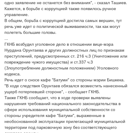
одно заявление не останется без внимания", - сказал Ташиев.
Кажется, в борьбе с коррупцией также появилось ручное
управление.
В общем, борьба с коррупцией достигла самых вершин, тут
речь уже идет о политической выживаемости, так как могут
полететь большие головы.
...
ГКНБ возбудил уголовное дело в отношении вице-мэра
Нурдана Орунтаева и других должностных лиц по признакам
преступлений, предусмотренных ст. 216 ч.3 (Уничтожение или
повреждение чужого имущества) и ст.337 ч.3
(Злоупотребление должностным положением) Уголовного
кодекса.
Речь идет о сносе кафе "Батуми" со стороны мэрии Бишкека.
"В ходе следствия Орунтаев обязался возместить нанесенный
ущерб потерпевшей стороне", - сообщает ГКНБ.
Также ГКНБ сообщает, что в ходе проверки выявлены
нарушения требований национального законодательства в
сфере использования муниципальной собственности со
стороны учредителя кафе "Батуми", выраженные в
необоснованной эксплуатации прилегающей муниципальной
территории под парковочную зону без соответствующего