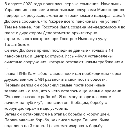
В августе 2022 года появились первые сомнения. Начальник
Управления водными и земельными ресурсами Министерства
природных ресурсов, экологии и технического надзора Таалай
Далбаев сообщил, что "скорее всего пансионаты не успеют".
Тем не менее, при Госстрое была создана межведкомиссия во
главе с директором Департамента архитектурно-
строительного контроля при Госстрое Иманакун уулу
Талантбеком.
Сейчас Далбаев привел последние данные - только в 14
пансионатах и центрах отдыха Иссык-Куля установлены
очистные сооружения, которые отвечают новым требованиям.
...
Глава ГКНБ Камчыбек Ташиев посчитал необходимым через
дружественное СМИ разъяснить свой пост в соцсети.
Первым делом он объяснил самые противоречивые
заявления - о том, что у него осталось еще меньше времени.
"Это все связано с работой. Я не могу говорить о своем
личном на публику", - пояснил он. В общем, борьбу с
коррупционерами надо ускорить.
Затем он остановился на этапах борьбы с коррупцией.
Первоначально борьба, как писал вчера Ташиев, была
поделена на 3 этапа: 1) систематизировать борьбу,