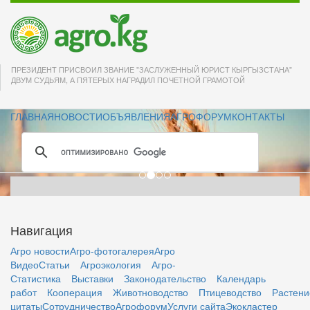
Друзья! Пусть успех
ПРЕЗИДЕНТ ПРИСВОИЛ ЗВАНИЕ "ЗАСЛУЖЕННЫЙ ЮРИСТ КЫРГЫЗСТАНА"
сопутствует всем
ДВУМ СУДЬЯМ, А ПЯТЕРЫХ НАГРАДИЛ ПОЧЕТНОЙ ГРАМОТОЙ
Вашим начинаниям
ГЛАВНАЯ
НОВОСТИ
ОБЪЯВЛЕНИЯ
АГРОФОРУМ
КОНТАКТЫ
всегда и во всём!
Навигация
Агро новости
Агро-фотогалерея
Агро
Видео
Статьи
Агроэкология
Агро-
Статистика
Выставки
Законодательство
Календарь
работ
Кооперация
Животноводство
Птицеводство
Растени
цитаты
Сотрудничество
Агрофорум
Услуги сайта
Экокластер