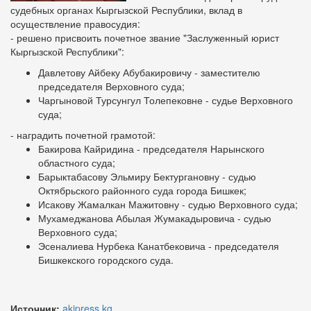
судебных органах Кыргызской Республики, вклад в
осуществление правосудия:
- решено присвоить почетное звание "Заслуженный юрист
Кыргызской Республики":
Давлетову Айбеку Абубакировичу - заместителю
председателя Верховного суда;
Чаргыновой Турсунгул Толепековне - судье Верховного
суда;
- наградить почетной грамотой:
Бакирова Кайридина - председателя Нарынского
областного суда;
Барыктабасову Эльмиру Бектургановну - судью
Октябрьского районного суда города Бишкек;
Исакову Жамалкан Мажитовну - судью Верховного суда;
Мухамеджанова Абылая Жумакадыровича - судью
Верховного суда;
Эсеналиева Нурбека Канатбековича - председателя
Бишкекского городского суда.
Источник:
akipress.kg